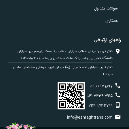
سوالات متداول
همکاری
راههای ارتباطی
دفتر تهران: میدان انقلاب خیابان انقلاب به سمت ولیعصر بین خیابان
دانشگاه فخررازی جنب بانک ملت ساختمان پارسا طبقه 6 واحد604
دفتر تبریز: خیابان امام خمینی (ره) میدان شهید بهشتی ساختمان سامان
طبقه 2
021
6697
1897
041
3334
3915
0914
972
4799
info@eshraghtrans.com