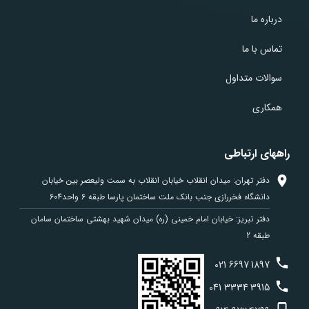
درباره ما
تماس با ما
سوالات متداول
همکاری
راههای ارتباطی
دفتر تهران: میدان انقلاب خیابان انقلاب به سمت ولیعصر بین خیابان
دانشگاه فخررازی جنب بانک ملت ساختمان پارسا طبقه 6 واحد604
دفتر تبریز: خیابان امام خمینی (ره) میدان شهید بهشتی ساختمان سامان
طبقه 2
021
6697
1897
041
3334
3915