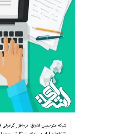
اشتباهات گرامری، املایی، نگارشی و سبک ن