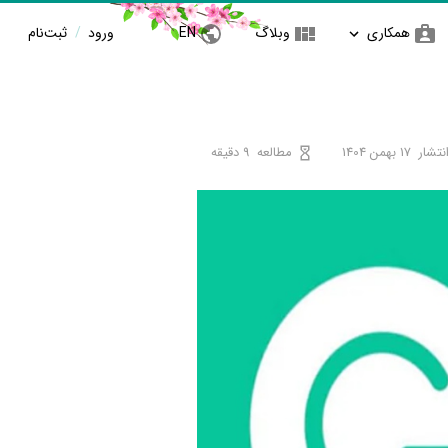
همکاری
وبلاگ
EN
ورود
/
ثبت‌نام
نتشار
17 بهمن 1404
مطالعه
9 دقیقه