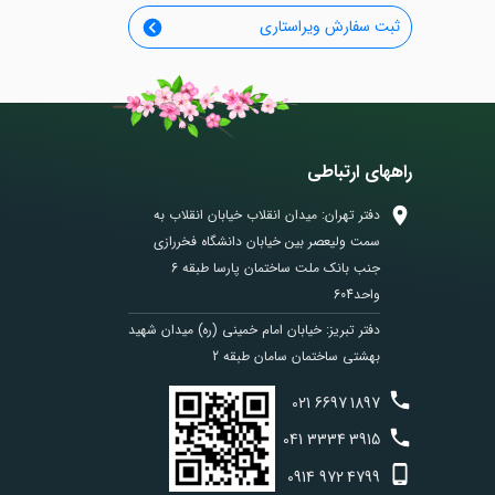
ثبت سفارش ویراستاری
راههای ارتباطی
دفتر تهران: میدان انقلاب خیابان انقلاب به
سمت ولیعصر بین خیابان دانشگاه فخررازی
جنب بانک ملت ساختمان پارسا طبقه 6
واحد604
دفتر تبریز: خیابان امام خمینی (ره) میدان شهید
بهشتی ساختمان سامان طبقه 2
021
6697
1897
041
3334
3915
0914
972
4799