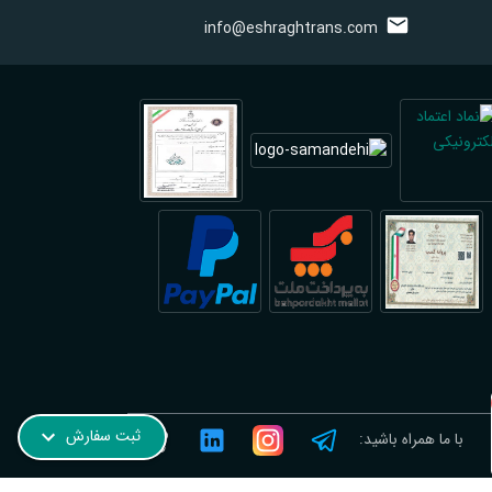
info@eshraghtrans.com
ترجمه رسمی نروژی در فیروزآباد؛ فوری و آنلاین
ثبت سفارش
با ما همراه باشید: