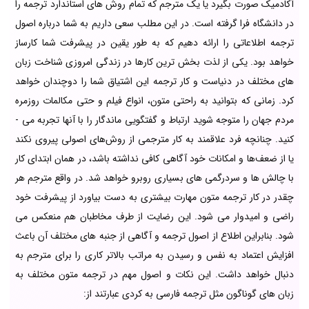
آکادمیک صورت بگیرد یا یک مترجم که تمام روش های استاندارد ترجمه را
در دانشگاه فرا گرفته است. در این مطلب سعی داریم به شما درباره اصول
ترجمه اطلاعاتی را ارائه دهیم که به طور یقین در پیشرفت شما کارساز
خواهد بود. یکی از لذت بخش­­ ترین کارها در زندگی امروزی شناخت زبان
های مختلف در دنیاست و کار ترجمه این اشتیاق شما را دوچندان خواهد
کرد. زمانی که بتوانید به راحتی متون، انواع فیلم و حتی مکالمات روزمره
مردم جهان را متوجه شوید ارتباط و گفتگویی ماندگار را با آنها تجربه می ­
کنید. چنانچه فرد علاقمند به کار مترجمی از روش‌های اصولی پیروی نکند
یا از ضعف‌ها و امکانات خود آگاهی کافی نداشته باشد، در همان ابتدای کار
با چالش ­ها و سردرگمی­ های بسیاری روبرو خواهد شد. در واقع مترجم هر
چقدر در کار ترجمه متون مهارت بیشتری به ­دست بیاورد از پیشرفت خود
راضی و امیدوار می شود. این رضایت از طرف مخاطبان هم منعکس می
شود. بنابراین اطلاع از اصول ترجمه و آگاهی از جنبه ­های مختلف آن باعث
افزایش اعتماد به نفس و رسیدن به مراتب بالاتر کاری را برای مترجم به
دنبال خواهد داشت. این نکات و اصول مهم در ترجمه متون مختلف به
زبان های گوناگون مثل ترجمه فارسی به کردی عبارتند از: