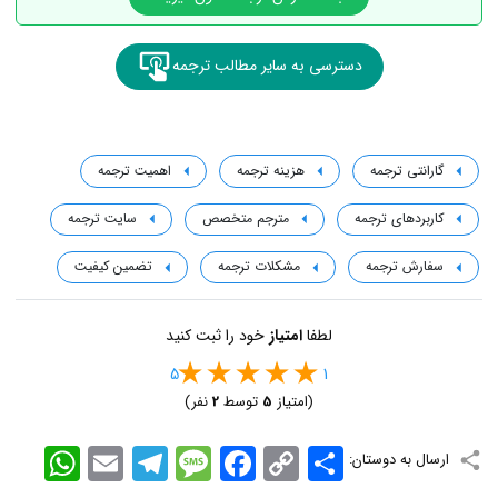
دسترسی به سایر مطالب ترجمه
گارانتی ترجمه
هزینه ترجمه
اهمیت ترجمه
کاربردهای ترجمه
مترجم متخصص
سایت ترجمه
سفارش ترجمه
مشکلات ترجمه
تضمین کیفیت
لطفا
امتیاز
خود را ثبت کنید
5
1
(امتیاز
5
توسط
2
نفر)
اشتراک
Copy
Facebook
Message
Telegram
Email
WhatsApp
ارسال به دوستان:
Link