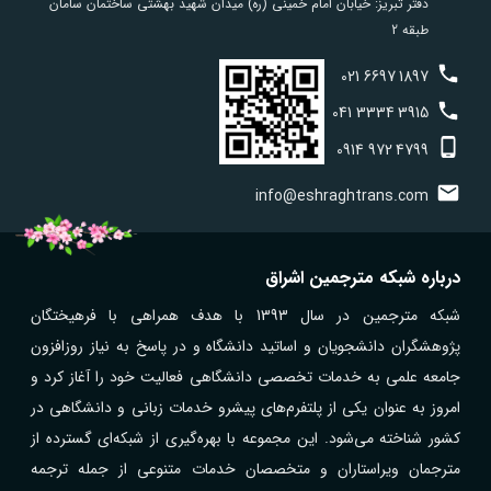
دفتر تبریز: خیابان امام خمینی (ره) میدان شهید بهشتی ساختمان سامان
طبقه 2
021
6697
1897
041
3334
3915
0914
972
4799
info@eshraghtrans.com
درباره شبکه مترجمین اشراق
شبکه مترجمین در سال 1393 با هدف همراهی با فرهیختگان
پژوهشگران دانشجویان و اساتید دانشگاه و در پاسخ به نیاز روزافزون
جامعه علمی به خدمات تخصصی دانشگاهی فعالیت خود را آغاز کرد و
امروز به عنوان یکی از پلتفرم‌های پیشرو خدمات زبانی و دانشگاهی در
کشور شناخته می‌شود. این مجموعه با بهره‌گیری از شبکه‌ای گسترده از
مترجمان ویراستاران و متخصصان خدمات متنوعی از جمله ترجمه