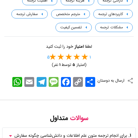
گارانتی ترجمه
هزینه ترجمه
اهمیت ترجمه
کاربردهای ترجمه
مترجم متخصص
سفارش ترجمه
مشکلات ترجمه
تضمین کیفیت
لطفا
امتیاز
خود را ثبت کنید
5
1
(امتیاز
5
توسط
1
نفر)
اشتراک
Copy
Facebook
Message
Telegram
Email
WhatsApp
ارسال به دوستان:
Link
سوالات
متداول
1.
برای انجام ترجمه متون علم اطلاعات و دانش‌شناسی چگونه سفارش