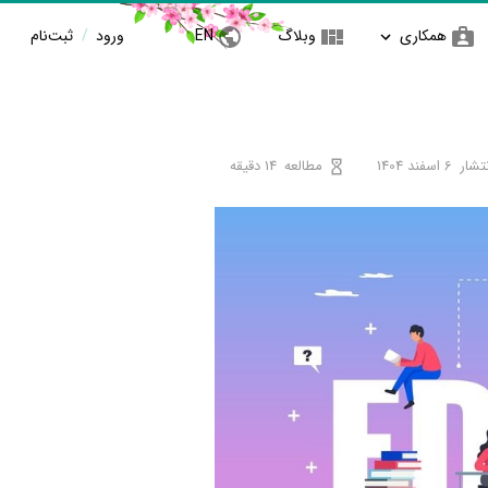
همکاری
وبلاگ
EN
ورود
/
ثبت‌نام
تشار
6 اسفند 1404
مطالعه
14 دقیقه