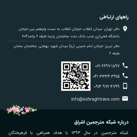
راههای ارتباطی
دفتر تهران: میدان انقلاب خیابان انقلاب به سمت ولیعصر بین خیابان
دانشگاه فخررازی جنب بانک ملت ساختمان پارسا طبقه 6 واحد604
دفتر تبریز: خیابان امام خمینی (ره) میدان شهید بهشتی ساختمان سامان
طبقه 2
021
6697
1897
041
3334
3915
0914
972
4799
info@eshraghtrans.com
درباره شبکه مترجمین اشراق
شبکه مترجمین در سال 1393 با هدف همراهی با فرهیختگان