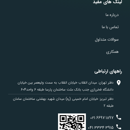
لینک های مفید
درباره ما
تماس با ما
سوالات متداول
همکاری
راههای ارتباطی
دفتر تهران: میدان انقلاب خیابان انقلاب به سمت ولیعصر بین خیابان
دانشگاه فخررازی جنب بانک ملت ساختمان پارسا طبقه 6 واحد604
دفتر تبریز: خیابان امام خمینی (ره) میدان شهید بهشتی ساختمان سامان
طبقه 2
021
6697
1897
041
3334
3915