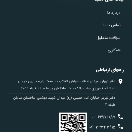
درباره ما
تماس با ما
سوالات متداول
همکاری
راههای ارتباطی
دفتر تهران: میدان انقلاب خیابان انقلاب به سمت ولیعصر بین خیابان
دانشگاه فخررازی جنب بانک ملت ساختمان پارسا طبقه 6 واحد604
دفتر تبریز: خیابان امام خمینی (ره) میدان شهید بهشتی ساختمان سامان
طبقه 2
021
6697
1897
041
3334
3915