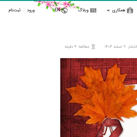
همکاری
وبلاگ
EN
ورود
/
ثبت‌نام
نتشار
9 اسفند 1404
مطالعه
4 دقیقه