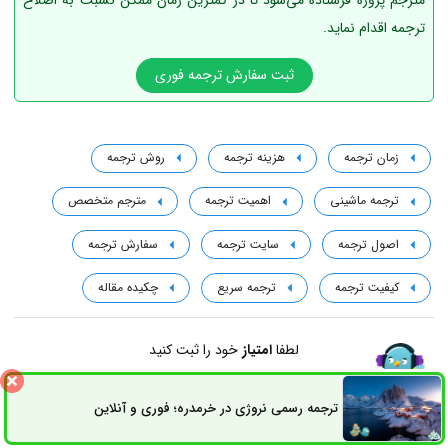
ترجمه اقدام نماید.
ثبت سفارش ترجمه فوری
زمان ترجمه
هزینه ترجمه
روش ترجمه
ترجمه ماشینی
اهمیت ترجمه
مترجم متخصص
اصول ترجمه
سایت ترجمه
سفارش ترجمه
کیفیت ترجمه
ترجمه سریع
چکیده مقاله
لطفا
امتیاز
خود را ثبت کنید
5
1
ترجمه رسمی نروژی در خرمدره؛ فوری و آنلاین
(امتیاز
5
توسط
2
نفر)
ثبت سفارش
راه های ارتباطی