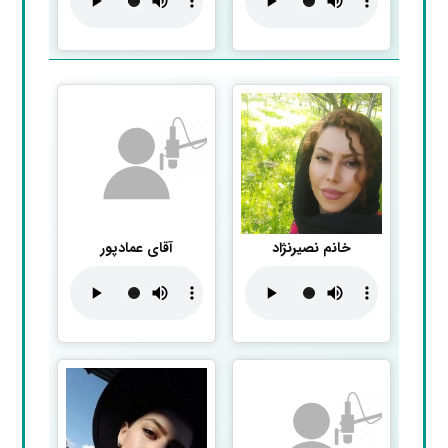
خانم نصیرنژاد
آقای عمادپور