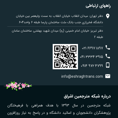
راههای ارتباطی
دفتر تهران: میدان انقلاب خیابان انقلاب به سمت ولیعصر بین خیابان
دانشگاه فخررازی جنب بانک ملت ساختمان پارسا طبقه 6 واحد604
دفتر تبریز: خیابان امام خمینی (ره) میدان شهید بهشتی ساختمان سامان
طبقه 2
021
6697
1897
041
3334
3915
0914
972
4799
info@eshraghtrans.com
درباره شبکه مترجمین اشراق
شبکه مترجمین در سال 1393 با هدف همراهی با فرهیختگان
پژوهشگران دانشجویان و اساتید دانشگاه و در پاسخ به نیاز روزافزون