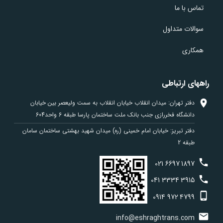
تماس با ما
سوالات متداول
همکاری
راههای ارتباطی
دفتر تهران: میدان انقلاب خیابان انقلاب به سمت ولیعصر بین خیابان
دانشگاه فخررازی جنب بانک ملت ساختمان پارسا طبقه 6 واحد604
دفتر تبریز: خیابان امام خمینی (ره) میدان شهید بهشتی ساختمان سامان
طبقه 2
021
6697
1897
041
3334
3915
0914
972
4799
info@eshraghtrans.com