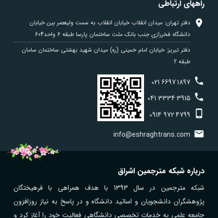
راههای ارتباطی
دفتر تهران: میدان انقلاب خیابان انقلاب به سمت ولیعصر بین خیابان
دانشگاه فخررازی جنب بانک ملت ساختمان پارسا طبقه 6 واحد604
دفتر تبریز: خیابان امام خمینی (ره) میدان شهید بهشتی ساختمان سامان
طبقه 2
021
6697
1897
041
3334
3915
0914
972
4799
info@eshraghtrans.com
درباره شبکه مترجمین اشراق
شبکه مترجمین در سال 1393 با هدف همراهی با فرهیختگان
پژوهشگران دانشجویان و اساتید دانشگاه و در پاسخ به نیاز روزافزون
جامعه علمی به خدمات تخصصی دانشگاهی فعالیت خود را آغاز کرد و