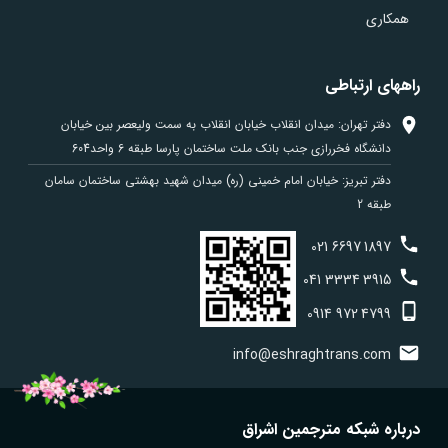
همکاری
راههای ارتباطی
دفتر تهران: میدان انقلاب خیابان انقلاب به سمت ولیعصر بین خیابان
دانشگاه فخررازی جنب بانک ملت ساختمان پارسا طبقه 6 واحد604
دفتر تبریز: خیابان امام خمینی (ره) میدان شهید بهشتی ساختمان سامان
طبقه 2
021
6697
1897
041
3334
3915
0914
972
4799
info@eshraghtrans.com
درباره شبکه مترجمین اشراق