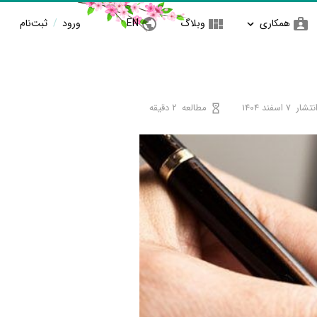
همکاری
وبلاگ
EN
ورود
/
ثبت‌نام
نتشار
7 اسفند 1404
مطالعه
2 دقیقه