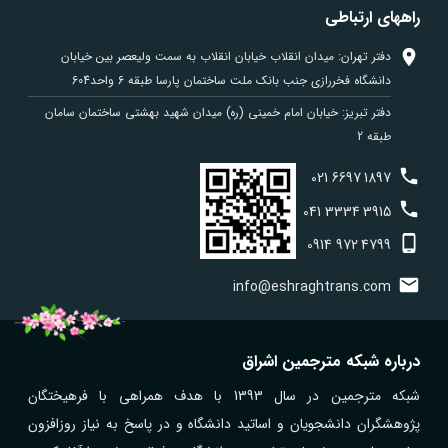
راههای ارتباطی
دفتر تهران: میدان انقلاب خیابان انقلاب به سمت ولیعصر بین خیابان
دانشگاه فخررازی جنب بانک ملت ساختمان پارسا طبقه 6 واحد604
دفتر تبریز: خیابان امام خمینی (ره) میدان شهید بهشتی ساختمان سامان
طبقه 2
021
6697
1897
041
3334
3915
0914
972
4799
info@eshraghtrans.com
درباره شبکه مترجمین اشراق
شبکه مترجمین در سال 1393 با هدف همراهی با فرهیختگان
پژوهشگران دانشجویان و اساتید دانشگاه و در پاسخ به نیاز روزافزون