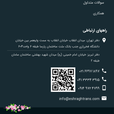
سوالات متداول
همکاری
راههای ارتباطی
دفتر تهران: میدان انقلاب خیابان انقلاب به سمت ولیعصر بین خیابان
دانشگاه فخررازی جنب بانک ملت ساختمان پارسا طبقه 6 واحد604
دفتر تبریز: خیابان امام خمینی (ره) میدان شهید بهشتی ساختمان سامان
طبقه 2
021
6697
1897
041
3334
3915
0914
972
4799
info@eshraghtrans.com