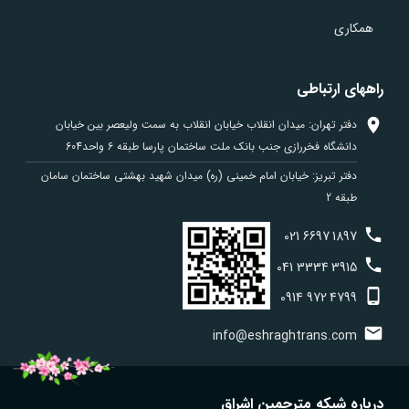
همکاری
راههای ارتباطی
دفتر تهران: میدان انقلاب خیابان انقلاب به سمت ولیعصر بین خیابان
دانشگاه فخررازی جنب بانک ملت ساختمان پارسا طبقه 6 واحد604
دفتر تبریز: خیابان امام خمینی (ره) میدان شهید بهشتی ساختمان سامان
طبقه 2
021
6697
1897
041
3334
3915
0914
972
4799
info@eshraghtrans.com
درباره شبکه مترجمین اشراق