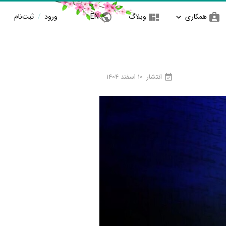
همکاری
وبلاگ
EN
ورود
/
ثبت‌نام
انتشار
10 اسفند 1404