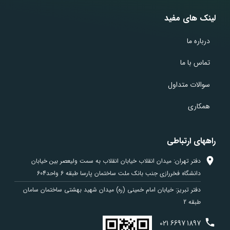
لینک های مفید
درباره ما
تماس با ما
سوالات متداول
همکاری
راههای ارتباطی
دفتر تهران: میدان انقلاب خیابان انقلاب به سمت ولیعصر بین خیابان
دانشگاه فخررازی جنب بانک ملت ساختمان پارسا طبقه 6 واحد604
دفتر تبریز: خیابان امام خمینی (ره) میدان شهید بهشتی ساختمان سامان
طبقه 2
021
6697
1897