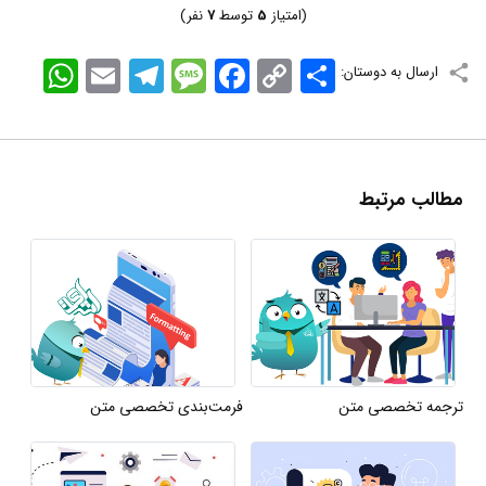
(امتیاز
5
توسط
7
نفر)
اشتراک
Copy
Facebook
Message
Telegram
Email
WhatsApp
ارسال به دوستان:
Link
مطالب مرتبط
ترجمه تخصصی متن
فرمت‌بندی تخصصی متن