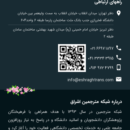
راههای ارتباطی
دفتر تهران: میدان انقلاب خیابان انقلاب به سمت ولیعصر بین خیابان
دانشگاه فخررازی جنب بانک ملت ساختمان پارسا طبقه 6 واحد604
دفتر تبریز: خیابان امام خمینی (ره) میدان شهید بهشتی ساختمان سامان
طبقه 2
021
6697
1897
041
3334
3915
0914
972
4799
info@eshraghtrans.com
درباره شبکه مترجمین اشراق
شبکه مترجمین در سال 1393 با هدف همراهی با فرهیختگان
پژوهشگران دانشجویان و اساتید دانشگاه و در پاسخ به نیاز روزافزون
جامعه علمی به خدمات تخصصی دانشگاهی فعالیت خود را آغاز کرد و