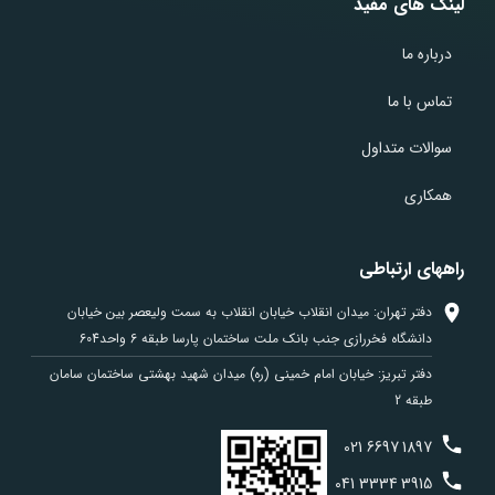
لینک های مفید
درباره ما
تماس با ما
سوالات متداول
همکاری
راههای ارتباطی
دفتر تهران: میدان انقلاب خیابان انقلاب به سمت ولیعصر بین خیابان
دانشگاه فخررازی جنب بانک ملت ساختمان پارسا طبقه 6 واحد604
دفتر تبریز: خیابان امام خمینی (ره) میدان شهید بهشتی ساختمان سامان
طبقه 2
021
6697
1897
041
3334
3915