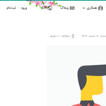
همکاری
وبلاگ
EN
ورود
/
ثبت‌نام
تشار
5 اسفند 1404
مطالعه
10 دقیقه