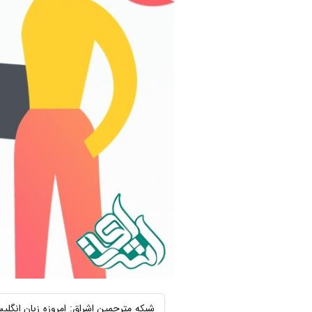
شبکه مترجمین اشراق: امروزه زبان انگلی