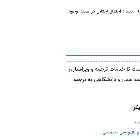
به اطلاع می رساند به علت انجام عملیات بروز رسانی سایت مترجمین اشراق, روز دوشنبه مورخ 1397/03/07 از ساعت 12 تا 2 بامداد احتمال اختلال در سایت وجود
کیفیت iso 9001, iso 17100 , iso 10004 همواره در تلاش است تا خدمات ترجمه و ویراستاری
جامعه علمی و دانشگاهی به ترجمه
گر:
اب
ز و بازنویسی تخصصی