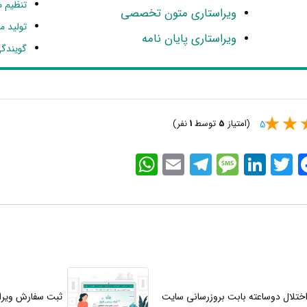
تنظیم م
ویراستاری متون تخصصی
تولید 
ویراستاری پایان نامه
گویندگی
ویراستاری نیتیو
فریلنس
(امتیاز
5
توسط
1
نفر)
5
WhatsApp
Email
Telegram
Message
LinkedIn
Twitter
Faceb
دوساعته بابت بروزرسانی سایت
ثبت سفارش ویراس