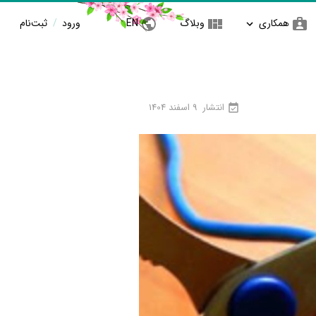
همکاری
وبلاگ
EN
ورود
/
ثبت‌نام
انتشار
9 اسفند 1404