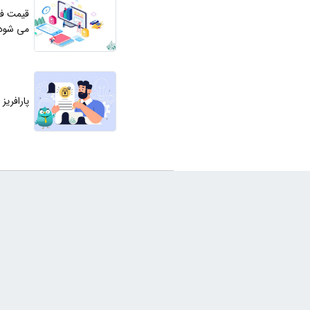
قیمت فر
می شود
پارافری