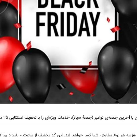
ن جمعه‌ی نوامبر (جمعهٔ سیاه)، خدمات ویژه‌ای را با تخفیف استثنایی 25 درصدی ارائه نماید.