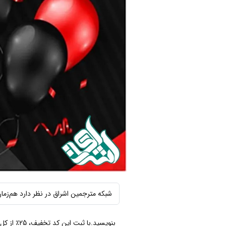
شبکه مترجمین اشراق در نظر دارد هم‌زمان با آخری
بنویسید.با ثبت این کد تخفیف، 25٪ از کل هزینه هر نوع سفارش شما کسر خواهد شد. این کد تخفیف از ساعت 0 بامداد روز 5 آذر تا ساعت 24 روز 7 آذر فعال است.