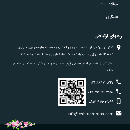
سوالات متداول
همکاری
راههای ارتباطی
دفتر تهران: میدان انقلاب خیابان انقلاب به سمت ولیعصر بین خیابان
دانشگاه فخررازی جنب بانک ملت ساختمان پارسا طبقه 6 واحد604
دفتر تبریز: خیابان امام خمینی (ره) میدان شهید بهشتی ساختمان سامان
طبقه 2
021
6697
1897
041
3334
3915
0914
972
4799
info@eshraghtrans.com