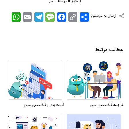
(امتیاز
5
توسط
1
نفر)
اشتراک
Copy
Facebook
Message
Telegram
Email
WhatsApp
ارسال به دوستان:
Link
مطالب مرتبط
ترجمه تخصصی متن
فرمت‌بندی تخصصی متن