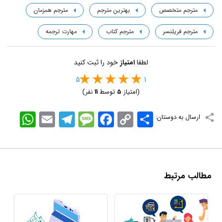
مترجم متخصص
بهترین مترجم
مترجم همزمان
مترجم فریلنسر
مترجم کتاب
مهارت ترجمه
لطفا
امتیاز
خود را ثبت کنید
5
1
(امتیاز
5
توسط
11
نفر)
اشتراک
Copy
Facebook
Message
Telegram
Email
WhatsApp
ارسال به دوستان:
Link
مطالب مرتبط