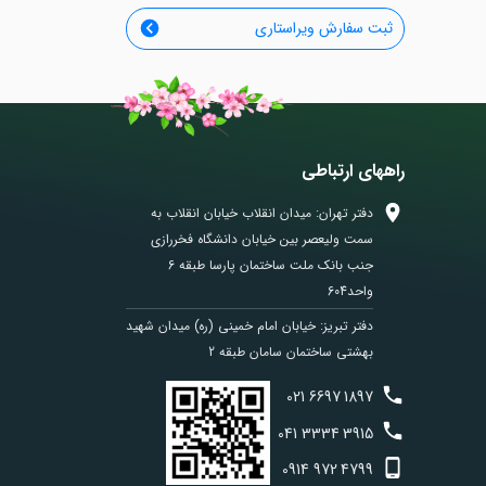
ثبت سفارش ویراستاری
راههای ارتباطی
دفتر تهران: میدان انقلاب خیابان انقلاب به
سمت ولیعصر بین خیابان دانشگاه فخررازی
جنب بانک ملت ساختمان پارسا طبقه 6
واحد604
دفتر تبریز: خیابان امام خمینی (ره) میدان شهید
بهشتی ساختمان سامان طبقه 2
021
6697
1897
041
3334
3915
0914
972
4799