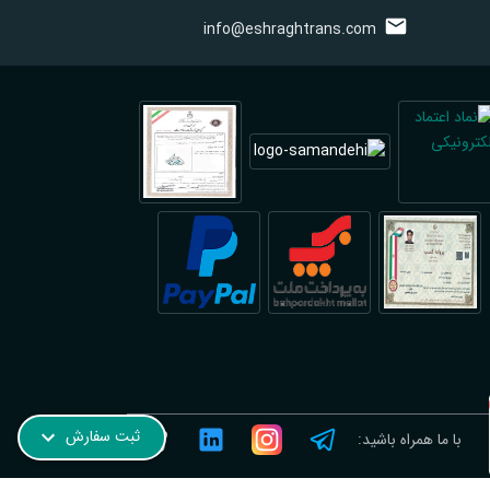
info@eshraghtrans.com
ترجمه رسمی نروژی در فیروزآباد؛ فوری و آنلاین
ثبت سفارش
با ما همراه باشید: