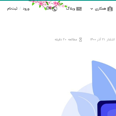
همکاری
وبلاگ
EN
ورود
/
ثبت‌نام
انتشار
21 آذر 1400
مطالعه
20 دقیقه