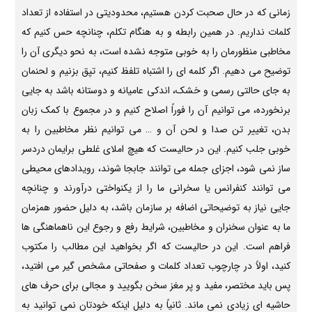
زمانی که در حال صحبت کردن هستیم، محدودیتی در استفاده از تعداد
کلمات نداریم. در همین رابطه و به هنگام تکلم، چنانچه حس کنیم که
مخاطبی منظورمان را به خوبی متوجه نشده است، به نحو دیگری آن را
توضیح می دهیم. اگر کلمه ای را اشتباه تلفظ کنیم، تپق بزنیم و لحنمان
به جای حالتی رسمی و خشک، اندکی عامیانه و دوستانه باشد به جایی
برنخورده، می توانیم آن را فوراً اصلاح کنیم و در مجموع با کمک زبان
بدن، تغییر تن صدا و لحن آن و … می توانیم نظر مخاطبین را به
خوبی جلب کنیم. این در حالیست که هیچ املای غلطی برایمان دردسر
ساز نمی شود، اجزای جمله می توانند جابجا شوند، رویدادهای محیطی
می توانند کنفرانس یا سخرانی ما را از یکنواختی درآورند و چنانچه
جایی نیاز به توضیحاتی اضافه بر سازمان باشد، به دلیل حضور همزمان
ما به عنوان سخنران و مخاطبین، شرایط رفع و رجوع این ناهماهنگی ها
فراهم است. این در حالیست که اگر بخواهید این مطالب را مکتوب
کنید، اولاً در چارچوب تعداد کلمات و صفحاتی مشخص گیر می افتید،
پس باید مختصر، مفید و پر مغز سخن بگویید و مجالی برای حرف های
حاشیه ای زیادی نمی ماند. ثانیاً به دلیل اینکه خودتان نمی توانید به